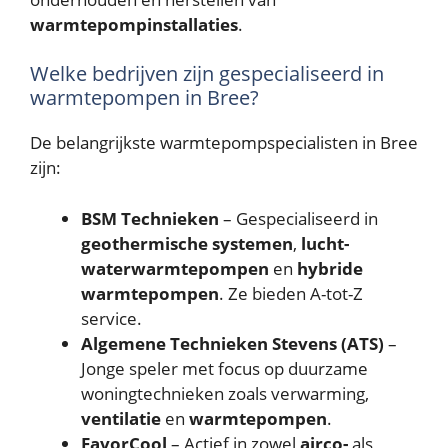
warmtepompinstallaties
.
Welke bedrijven zijn gespecialiseerd in
warmtepompen in Bree?
De belangrijkste warmtepompspecialisten in Bree
zijn:
BSM Technieken
– Gespecialiseerd in
geothermische systemen
,
lucht-
waterwarmtepompen
en
hybride
warmtepompen
. Ze bieden A-tot-Z
service.
Algemene Technieken Stevens (ATS)
–
Jonge speler met focus op duurzame
woningtechnieken zoals verwarming,
ventilatie
en
warmtepompen
.
FavorCool
– Actief in zowel
airco-
als